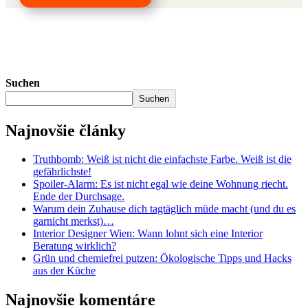
Suchen
Suchen
Najnovšie články
Truthbomb: Weiß ist nicht die einfachste Farbe. Weiß ist die
gefährlichste!
Spoiler-Alarm: Es ist nicht egal wie deine Wohnung riecht.
Ende der Durchsage.
Warum dein Zuhause dich tagtäglich müde macht (und du es
garnicht merkst)…
Interior Designer Wien: Wann lohnt sich eine Interior
Beratung wirklich?
Grün und chemiefrei putzen: Ökologische Tipps und Hacks
aus der Küche
Najnovšie komentáre